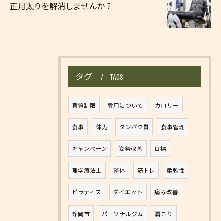
正月太りを解消しませんか？
タグ
TAGS
糖質制限
費用について
カロリー
食事
体力
タンパク質
食事管理
キャンペーン
姿勢改善
目標
理学療法士
整体
筋トレ
柔軟性
ピラティス
ダイエット
痛み改善
静岡市
パーソナルジム
肩こり