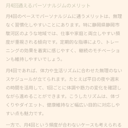
月4回通えるパーソナルジムのメリット
月4回のペースでパーソナルジムに通うメリットは、無理
なく習慣化しやすいことにあります。特に静岡県静岡市
駿河区のような地域では、仕事や家庭と両立しやすい頻
度が重視される傾向です。定期的な指導により、トレー
ニングの効果を着実に感じやすく、継続のモチベーショ
ンも維持しやすいでしょう。
月4回であれば、体力や生活リズムに合わせた無理のない
スケジュールが立てられます。たとえば平日の夜や週末
の時間を活用して、1回ごとに体調や筋力の変化を確認し
ながら進めることができます。こうしたリズムは、体づ
くりやダイエット、健康維持など幅広い目的に対応しや
すい点も魅力です。
一方で、月4回という頻度が合わないケースも考えられる