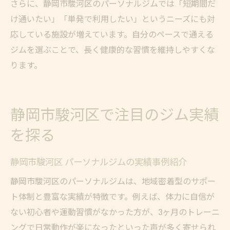
さらに、静岡市駿河区のパーソナルジムでは「短期間だ
け通いたい」「単発で利用したい」というニーズにも対
応している施設が増えています。自分のペースで通える
ジムを選ぶことで、長く健康的な習慣を維持しやすくな
ります。
静岡市駿河区で注目のジム実績
を探る
静岡市駿河区 パーソナルジムの実績事例紹介
静岡市駿河区のパーソナルジムは、地域密着型のサポー
ト体制と豊富な実績が特徴です。例えば、体力に自信が
ない初心者や運動習慣がなかった方が、3ヶ月のトレーニ
ングで日常動作が楽になったといった声が多く寄せられ