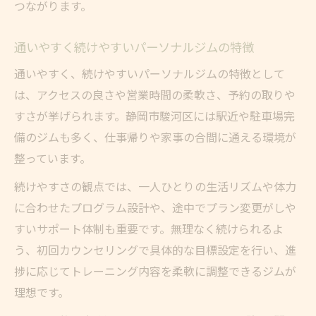
つながります。
通いやすく続けやすいパーソナルジムの特徴
通いやすく、続けやすいパーソナルジムの特徴として
は、アクセスの良さや営業時間の柔軟さ、予約の取りや
すさが挙げられます。静岡市駿河区には駅近や駐車場完
備のジムも多く、仕事帰りや家事の合間に通える環境が
整っています。
続けやすさの観点では、一人ひとりの生活リズムや体力
に合わせたプログラム設計や、途中でプラン変更がしや
すいサポート体制も重要です。無理なく続けられるよ
う、初回カウンセリングで具体的な目標設定を行い、進
捗に応じてトレーニング内容を柔軟に調整できるジムが
理想です。