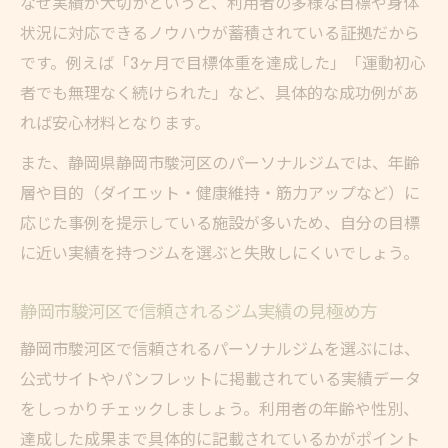
なぜ実績が大切かというと、利用者の多様な目標や身体
通うなら知っておきたい料金相場と特徴
状況に対応できるノウハウが蓄積されている証拠だから
パーソナルジム月4回通う際の相場を解説
です。例えば「3ヶ月で目標体重を達成した」「運動初心
静岡 パーソナルジムの料金体系の特徴とは
者でも無理なく続けられた」など、具体的な成功例があ
単発やセミパーソナルの料金相場を比較
れば安心材料となります。
静岡市駿河区 ジムの費用感を把握しよう
また、静岡県静岡市駿河区のパーソナルジムでは、年齢
入会金や体験料金も見逃せないポイント
層や目的（ダイエット・健康維持・筋力アップなど）に
静岡エリアで失敗しないジム選択術
応じた事例を提示している施設が多いため、自分の目標
に近い実績を持つジムを選ぶと失敗しにくいでしょう。
パーソナルジムで失敗しないための見極め
方
静岡市駿河区で信頼されるジム実績の見極め方
ダメなパーソナルトレーナーの特徴と対策
静岡市駿河区で信頼されるパーソナルジムを選ぶには、
静岡市 パーソナルジム選びで重要な要素
公式サイトやパンフレットに掲載されている実績データ
自分に合うジムを見抜くための比較ポイン
をしっかりチェックしましょう。利用者の年齢や性別、
ト
達成した成果まで具体的に記載されているかがポイント