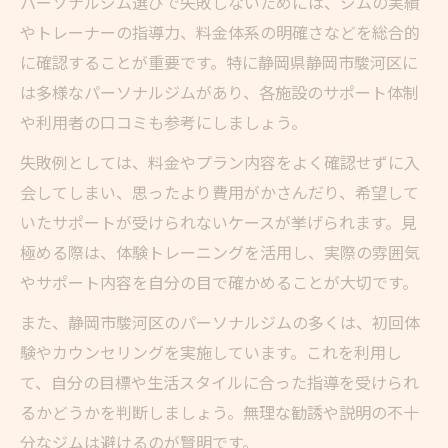
パーソナルジム選びで失敗しないためには、ジムの実績
やトレーナーの指導力、料金体系の明確さなどを総合的
に確認することが重要です。特に静岡県静岡市駿河区に
は多様なパーソナルジムがあり、各施設のサポート体制
や利用者の口コミも参考にしましょう。
失敗例としては、料金やプラン内容をよく確認せずに入
会してしまい、思ったより費用がかさんだり、希望して
いたサポートが受けられないケースが挙げられます。見
極める際は、体験トレーニングを活用し、実際の雰囲気
やサポート内容を自分の目で確かめることが大切です。
また、静岡市駿河区のパーソナルジムの多くは、初回体
験やカウンセリングを実施しています。これを利用し
て、自分の目標や生活スタイルに合った指導を受けられ
るかどうかを判断しましょう。無理な勧誘や説明の不十
分なジムは避けるのが賢明です。