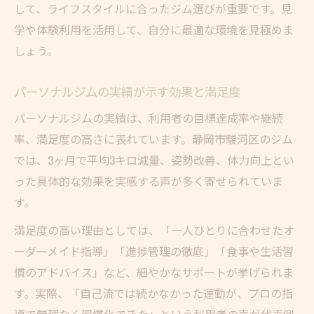
して、ライフスタイルに合ったジム選びが重要です。見
学や体験利用を活用して、自分に最適な環境を見極めま
しょう。
パーソナルジムの実績が示す効果と満足度
パーソナルジムの実績は、利用者の目標達成率や継続
率、満足度の高さに表れています。静岡市駿河区のジム
では、3ヶ月で平均3キロ減量、姿勢改善、体力向上とい
った具体的な効果を実感する声が多く寄せられていま
す。
満足度の高い理由としては、「一人ひとりに合わせたオ
ーダーメイド指導」「進捗管理の徹底」「食事や生活習
慣のアドバイス」など、細やかなサポートが挙げられま
す。実際、「自己流では続かなかった運動が、プロの指
導で無理なく習慣化できた」という利用者の声が代表例