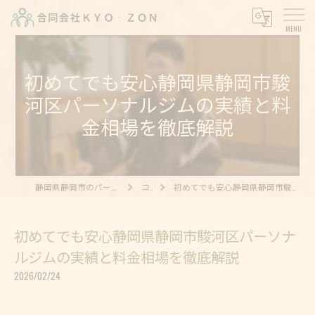
初めてでも安心静岡県静岡市駿
河区パーソナルジムの実績と料
金相場を徹底解説
静岡県静岡市のパーソナルジムなら合同会社KYO‐ZON
コラム
初めてでも安心静岡県静岡市駿河区パーソナルジムの実績と料金相場を徹底解説
初めてでも安心静岡県静岡市駿河区パーソナ
ルジムの実績と料金相場を徹底解説
2026/02/24