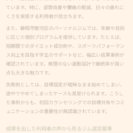
ています。特に、姿勢改善や腰痛の軽減、日々の疲れに
くさを実感する利用者が目立ちます。
また、静岡市駿河区のパーソナルジムでは、年齢や目的
に応じた個別プログラムを提供しています。たとえば、
短期間でのダイエット成功例や、スポーツパフォーマン
ス向上を目指す学生のサポートなど、幅広い成果事例が
確認されています。無理のない運動設計で継続率が高い
点も大きな魅力です。
失敗例としては、目標設定が曖昧なまま始めてしまい、
途中でやめてしまったケースも見受けられます。こうし
た事例からも、初回カウンセリングでの目標共有やコミ
ュニケーションの重要性が再認識されています。
成果を出した利用者の声から見るジム選定基準