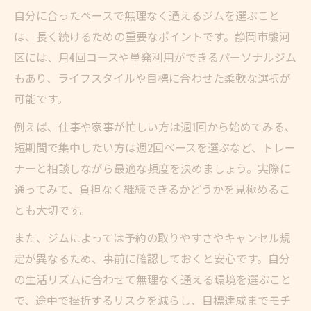
自分に合ったペースで無理なく通えるジムを選ぶこと
は、長く続けるための重要なポイントです。静岡市駿河
区には、月4回コースや単発利用ができるパーソナルジム
もあり、ライフスタイルや目標に合わせた柔軟な選択が
可能です。
例えば、仕事や家事が忙しい方は週1回から始めてみる、
短期間で集中したい方は週2回ペースを選ぶなど、トレー
ナーと相談しながら最適な頻度を決めましょう。実際に
通ってみて、負担なく継続できるかどうかを見極めるこ
とも大切です。
また、ジムによっては予約の取りやすさやキャンセル規
定が異なるため、事前に確認しておくと安心です。自分
の生活リズムに合わせて無理なく通える環境を選ぶこと
で、途中で挫折するリスクを減らし、目標達成までモチ