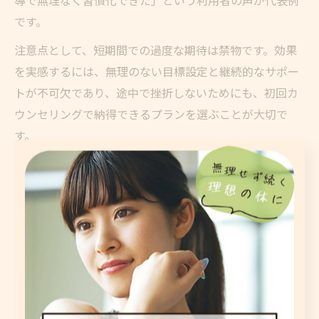
です。
注意点として、短期間での過度な期待は禁物です。効果
を実感するには、無理のない目標設定と継続的なサポー
トが不可欠であり、途中で挫折しないためにも、初回カ
ウンセリングで納得できるプランを選ぶことが大切で
す。
セミパーソナルジム 静岡の実績にも注目
近年注目されているのが、セミパーソナルジムの実績で
す。静岡市駿河区にも、少人数制でトレーナーが複数人
を同時に指導するスタイルのジムが増えています。パー
ソナルジムと比較して料金が抑えられる反面、個別指導
の質や成果が気になる方も多いでしょう。
実際には、仲間と励まし合うことで継続しやすくなった