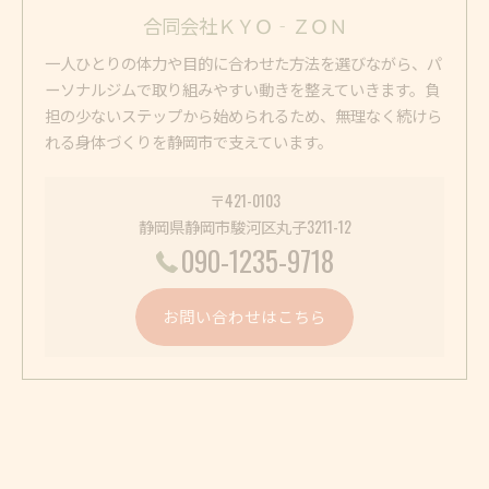
合同会社ＫＹＯ‐ＺＯＮ
一人ひとりの体力や目的に合わせた方法を選びながら、パ
ーソナルジムで取り組みやすい動きを整えていきます。負
担の少ないステップから始められるため、無理なく続けら
れる身体づくりを静岡市で支えています。
〒421-0103
静岡県静岡市駿河区丸子3211-12
090-1235-9718
お問い合わせはこちら