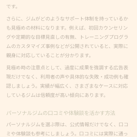
静岡 パーソナルトレーニング 単発利用の活
です。
用法
さらに、ジムがどのようなサポート体制を持っているか
3ヶ月で成果が見えるパーソナルジム体験
も見極めの材料になります。例えば、初回カウンセリン
パーソナルジム3ヶ月体験の実際の効果とは
グや定期的な目標見直しの有無、トレーニングプログラ
3ヶ月で何キロ痩せる？成果事例を紹介
ムのカスタマイズ事例などが公開されていると、実際に
静岡市駿河区 パーソナルジムで体験するメ
親身に対応していることが分かります。
リット
見極め時の注意点として、過度に成果を強調する広告表
体験を通じた自分に合うジムの見極め方
現だけでなく、利用者の声や具体的な失敗・成功例も確
パーソナルジム体験利用者のリアルな声
認しましょう。実績が幅広く、さまざまなケースに対応
しているジムは信頼度が高い傾向にあります。
パーソナルジムの口コミや体験談を活かす方法
パーソナルジムを選ぶ際は、公式情報だけでなく、口コ
ミや体験談も参考にしましょう。口コミには実際に通っ