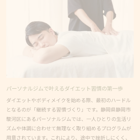
パーソナルジム選びが上達のカギとなる理由
パーソナルジム選びで間違えないための基
準とは
静岡市のパーソナルトレーニングが人気の
理由
自分に合うパーソナルジムの特徴を知ろう
セミパーソナルジムと個別指導の違いを解
説
パーソナルジムで叶えるダイエット習慣の第一歩
女性におすすめのパーソナルジムの選び方
ダイエットやボディメイクを始める際、最初のハードル
効果を高める静岡市駿河区のジム活用術
となるのが「継続する習慣づくり」です。静岡県静岡市
パーソナルジムで成果を出すための工夫と
駿河区にあるパーソナルジムでは、一人ひとりの生活リ
コツ
ズムや体調に合わせて無理なく取り組めるプログラムが
効果実感を高めるおすすめのトレーニング
用意されています。これにより、途中で挫折しにくく、