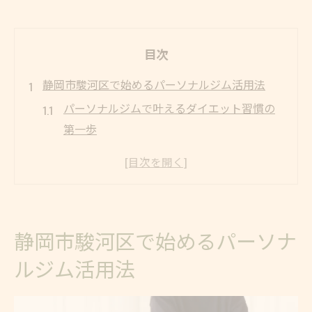
目次
静岡市駿河区で始めるパーソナルジム活用法
パーソナルジムで叶えるダイエット習慣の
第一歩
静岡市で人気のパーソナルトレーニング体
験談
駿河区パーソナルジム選び方の基本ポイン
ト解説
静岡市駿河区で始めるパーソナ
通いやすさ重視！静岡市のアクセス事情を
ルジム活用法
考慮
ピラティスとの違いとパーソナルジムの魅
力比較