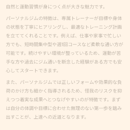
法
自然と運動習慣が身につく点が大きな魅力です。
ピラティスや単発利用との違いを理解しよ
パーソナルジムの特徴は、専属トレーナーが目標や身体
う
の状態を丁寧にヒアリングし、最適なトレーニング計画
静岡市で続けやすいパーソナルジム活用術
を立ててくれることです。例えば、仕事や家事で忙しい
習慣化をサポートするパーソナルジムの工
方でも、短時間集中型や週1回コースなど柔軟な通い方が
夫
可能です。続けやすい環境が整っているため、運動が苦
続けやすいパーソナルジムの選び方とは
手な方や過去にジム通いを断念した経験がある方でも安
パーソナルジム継続のコツとジム選びポイ
心してスタートできます。
ント
また、パーソナルジムでは正しいフォームや効果的な負
静岡市葵区・駿河区で注目されるサポート
荷のかけ方も細かく指導されるため、怪我のリスクを抑
体制
えつつ着実な成果へとつなげやすいのが特徴です。まず
料金や特典を比較して選ぶパーソナルジム
は自分の体調や目標に合わせた無理のない第一歩を踏み
術
出すことが、上達への近道となります。
単発利用と継続利用の違いと効果の比較