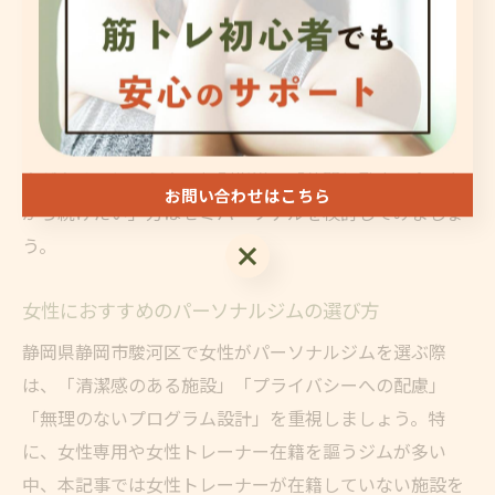
ームチェック、食事指導など、よりパーソナルなサポー
トを希望する方におすすめです。
どちらにもメリット・デメリットがあるため、目的や性
格、予算に合わせて選ぶことが大切です。例えば、「自
分のペースでじっくり取り組みたい」「運動初心者で不
安がある」という方は個別指導、「仲間と励まし合いな
お問い合わせはこちら
がら続けたい」方はセミパーソナルを検討してみましょ
う。
お問い合わせはこちら
女性におすすめのパーソナルジムの選び方
静岡県静岡市駿河区で女性がパーソナルジムを選ぶ際
は、「清潔感のある施設」「プライバシーへの配慮」
「無理のないプログラム設計」を重視しましょう。特
に、女性専用や女性トレーナー在籍を謳うジムが多い
中、本記事では女性トレーナーが在籍していない施設を