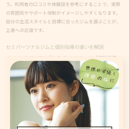
う。利用者の口コミや体験談を参考にすることで、実際
の雰囲気やサポート体制がイメージしやすくなります。
自分の生活スタイルと目標に合ったジムを選ぶことが、
上達への近道です。
セミパーソナルジムと個別指導の違いを解説
パーソナルジムには「セミパーソナル」と「個別指導
（マンツーマン）」の2タイプがあります。セミパーソナ
ルは、少人数グループでトレーナーが複数名を同時に指
導する形式で、個別指導は1対1で細やかなサポートを受
けられる点が特徴です。
セミパーソナルジムは、仲間と一緒に楽しくトレーニン
グしたい方や、コストを抑えたい方に向いています。一
方、個別指導は、目標達成までの細かな進捗管理やフォ