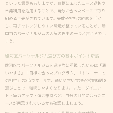
といった意見もありますが、目標に応じたコース選択や
効果を実感できるパーソナルジムの特徴
単発利用を活用することで、自分に合ったペースで取り
ピラティスや他サービスとの違いを理解
組める工夫がされています。失敗や挫折の経験を活か
上達を妨げる要因とその克服ポイント
し、再チャレンジしやすい環境が整っていることが、静
岡市のパーソナルジムの人気の理由の一つと言えるでし
ょう。
駿河区パーソナルジム選び方の基本ポイント解説
駿河区でパーソナルジムを選ぶ際に重視したいのは「通
いやすさ」「目標に合ったプログラム」「トレーナーと
の相性」の3点です。まず、通いやすい立地や営業時間を
選ぶことで、継続しやすくなります。また、ダイエッ
ト・筋力アップ・体力維持など、自分の目的に合ったコ
ースが用意されているかも確認しましょう。
特に、初めてパーソナルジムを利用する方は体験トレー