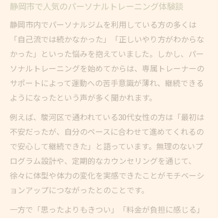
駿河区で評判のパーソナルジムの特徴解説
静岡市で人気のパーソナルトレーニング体験談
女性のためのパーソナルジム活用ポイント
静岡市内でパーソナルジムを利用している方の多くは
女性の悩みに寄り添うパーソナルジムの選
「自己流では続かなかった」「正しいやり方がわからな
び方
かった」といった悩みを抱えていました。しかし、パー
ソナルトレーニングを始めてからは、専属トレーナーの
産後ダイエットにおすすめのサポート内容
サポートによって運動への苦手意識が薄れ、継続できる
姿勢改善を目指すパーソナルトレーニング
ようになったという声が多く聞かれます。
術
無理なく続くパーソナルジムの活用法解説
例えば、駿河区で通われている30代女性の方は「最初は
不安だったが、自分のペースに合わせて進めてくれるの
女性が安心して通えるジムのポイント
で安心して継続できた」と語っています。無理のないプ
静岡市で上達を目指すなら知っておきたい事
ログラム設計や、定期的なカウンセリングを通じて、
パーソナルジム上達のために意識したい習
徐々に体型や体力の変化を実感できたことがモチベーシ
慣
ョンアップにつながったとのことです。
静岡市のジムでよくある疑問と不安の対処
一方で「思ったよりもきつい」「料金が負担に感じる」
法