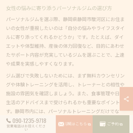
女性の悩みに寄り添うパーソナルジムの選び方
パーソナルジムを選ぶ際、静岡県静岡市駿河区にお住ま
いの女性が重視したいのは「自分の悩みやライフスタイ
ルに寄り添ってくれるかどうか」です。たとえば、ダイ
エットや体型維持、産後の体力回復など、目的にあわせ
たサポート内容が充実しているジムを選ぶことで、上達
や成果を実感しやすくなります。
ジム選びで失敗しないためには、まず無料カウンセリン
グや体験トレーニングを活用し、トレーナーとの相性や
施設の雰囲気を確認しましょう。また、食事管理や日常
生活のアドバイスまで受けられるかも重要なポイントで
す。静岡市内には、パーソナルトレーニングだけでな
090-1235-9718
く、ピラティスや単発コースを取り入れたジムもあり、
LINEはこちら
ご予約
営業電話はお控えくださ
柔軟なプランが用意されています。
い