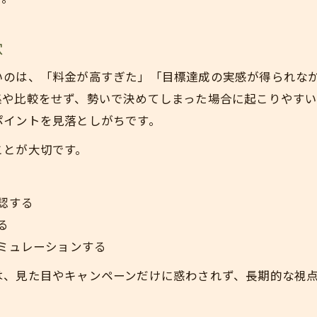
パーソナルトレーナー資格の有無を確認する
穴
質の高い指導が継続を支える理由
トレーナーの対応力で満足度が変わる
いのは、「料金が高すぎた」「目標達成の実感が得られな
パーソナルジムで求めたいサポート内容
集や比較をせず、勢いで決めてしまった場合に起こりやす
ポイントを見落としがちです。
無駄なく納得できるパーソナルジム比較術
パーソナルジム比較で重視すべき視点
ことが大切です。
料金相場とサービス内容のバランスを検証
お問い合わせはこちら
お問い合わせはこちら
パーソナルトレーナー求人情報の見方とは
認する
納得できるパーソナルジムの選び方実践例
る
サポート体制で選ぶパーソナルジム比較法
ミュレーションする
は、見た目やキャンペーンだけに惑わされず、長期的な視