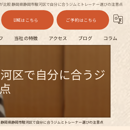
が比較 静岡県静岡市駿河区で自分に合うジムとトレーナー選びの注意点
LINEはこちら
ご予約はこちら
フ
当社の特徴
アクセス
ブログ
コラム
筋トレ
駿河区で自分に合うジ
ピラティス
点
整体
ダイエット
姿勢
 静岡県静岡市駿河区で自分に合うジムとトレーナー選びの注意点