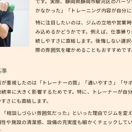
です。実際、静岡県静岡市駿河区のパーソ
静岡市駿河区でパーソナルジムを選ぶコツ
かなかった」「トレーニング内容が自分に
パーソナルトレーナー資格と相性の見方
特に注目したいのは、ジムの立地や営業時
パーソナルジムの体験で確認すべき点
み込めるかどうかです。例えば、仕事帰り
生活動線に合うパーソナルジムの探し方
続しやすさに直結します。後悔しない選択
相性重視で比較するパーソナルジムの条件
際の雰囲気を確かめることもおすすめです
やめた理由から学ぶ失敗しないジム活用法
パーソナルジムをやめた理由と対策法
基準
ダメなパーソナルトレーナーの特徴を解説
者が重視したのは「トレーナーの質」「通いやすさ」「サ
サポート不足が招くパーソナルジム離脱例
継続率に大きく影響するためです。特に、トレーナーが自
失敗を防ぐジム選びのポイントまとめ
やすさにも直結します。
パーソナルトレーナー選びで後悔しない方法
」「相談しづらい雰囲気だった」といった理由でジムを変
トレーナーの質と対応力で選ぶべき理由
相性や施設の清潔感、設備の充実度も細かくチェックして
パーソナルジム選びはトレーナーの質が鍵
す。