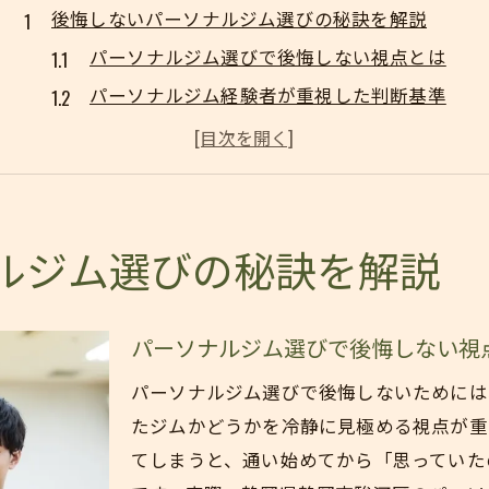
後悔しないパーソナルジム選びの秘訣を解説
パーソナルジム選びで後悔しない視点とは
パーソナルジム経験者が重視した判断基準
やめた理由から見るジム比較の落とし穴
パーソナルトレーナー相性の見極め方
パーソナルジムの料金とサポート内容の関係
パーソナルジム経験者が語る継続できる条件
ルジム選びの秘訣を解説
パーソナルジム継続のための必須ポイント
経験者が感じた通いやすさの重要性
パーソナルジム選びで後悔しない視
パーソナルトレーナーの対応力で変わる習慣
パーソナルジム選びで後悔しないためには
サポート体制が続けやすさに与える影響
たジムかどうかを冷静に見極める視点が重
パーソナルジムを続けた人の共通点
てしまうと、通い始めてから「思っていた
静岡市駿河区で相性重視のジム選び実践法