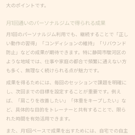
大のポイントです。
月1回通いのパーソナルジムで得られる成果
月1回のパーソナルジム利用でも、継続することで「正し
い動作の習得」「コンディションの維持」「リバウンド
防止」などの成果が期待できます。特に静岡市駿河区の
ような地域では、仕事や家庭の都合で頻繁に通えない方
も多く、無理なく続けられる点が魅力です。
成果を得るためには、毎回のセッションで課題を明確に
し、次回までの目標を設定することが重要です。例え
ば、「肩こりを改善したい」「体重をキープしたい」な
ど、具体的な目的をトレーナーと共有することで、限ら
れた時間を有効活用できます。
また、月1回ペースで成果を出すためには、自宅での自主