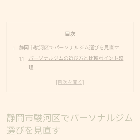
目次
静岡市駿河区でパーソナルジム選びを見直す
パーソナルジムの選び方と比較ポイント整
理
静岡市のパーソナルジム選びで重視すべき
点
駿河区で安いパーソナルジムを探すコツ
自分に合うパーソナルジムの基準を再確認
静岡市駿河区でパーソナルジム
費用と効果を考えたジム選びの優先順位
選びを見直す
安いパーソナルジムの費用対効果を検証