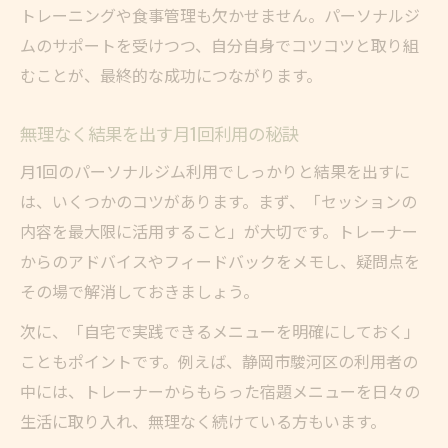
トレーニングや食事管理も欠かせません。パーソナルジ
ムのサポートを受けつつ、自分自身でコツコツと取り組
むことが、最終的な成功につながります。
無理なく結果を出す月1回利用の秘訣
月1回のパーソナルジム利用でしっかりと結果を出すに
は、いくつかのコツがあります。まず、「セッションの
内容を最大限に活用すること」が大切です。トレーナー
からのアドバイスやフィードバックをメモし、疑問点を
その場で解消しておきましょう。
次に、「自宅で実践できるメニューを明確にしておく」
こともポイントです。例えば、静岡市駿河区の利用者の
中には、トレーナーからもらった宿題メニューを日々の
生活に取り入れ、無理なく続けている方もいます。