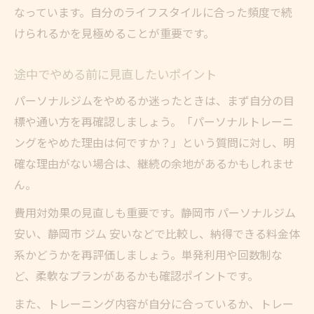
なっています。自分のライフスタイルに合った頻度で続
けられるかを見極めることが重要です。
途中でやめる前に見直したいポイント
パーソナルジムをやめるか迷ったときは、まず自分の目
標や通い方を再確認しましょう。「パーソナルトレーニ
ングをやめた理由は何ですか？」という質問に対し、明
確な理由がない場合は、継続の余地があるかもしれませ
ん。
費用対効果の見直しも重要です。静岡市 パーソナルジム
安い、静岡市 ジム 安いなどで比較し、納得できる料金体
系かどうかを再評価しましょう。単発利用や回数制な
ど、柔軟なプランがあるかも確認ポイントです。
また、トレーニング内容が自分に合っているか、トレー