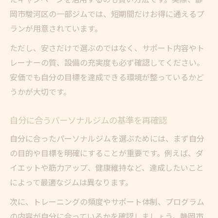
岡市駿河区の一部ジムでは、短期間だけお得に通えるプ
ランが用意されています。
ただし、安さだけで選ぶのではなく、サポート内容やト
レーナーの質、設備の充実度も必ず確認してください。
安価でも自分の目標を達成できる環境が整っているかど
うかが大切です。
自分に合うパーソナルジムの基準を再確認
自分に合ったパーソナルジムを選ぶためには、まず自分
の目的や目標を明確にすることが重要です。例えば、ダ
イエットや筋力アップ、健康維持など、達成したいこと
によって最適なジムは異なります。
次に、トレーニングの頻度やサポート体制、プログラム
の内容が自分に合っているかを確認しましょう。静岡市