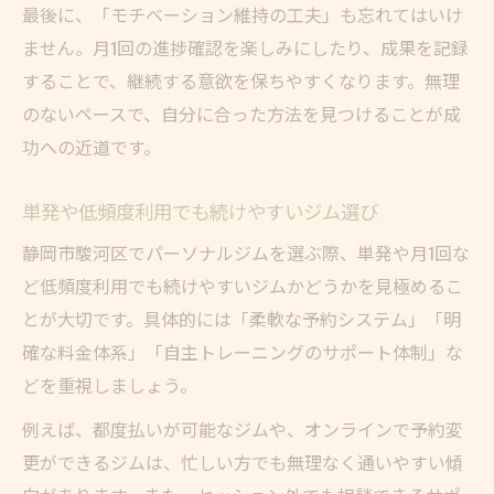
最後に、「モチベーション維持の工夫」も忘れてはいけ
ません。月1回の進捗確認を楽しみにしたり、成果を記録
することで、継続する意欲を保ちやすくなります。無理
のないペースで、自分に合った方法を見つけることが成
功への近道です。
単発や低頻度利用でも続けやすいジム選び
静岡市駿河区でパーソナルジムを選ぶ際、単発や月1回な
ど低頻度利用でも続けやすいジムかどうかを見極めるこ
とが大切です。具体的には「柔軟な予約システム」「明
確な料金体系」「自主トレーニングのサポート体制」な
どを重視しましょう。
例えば、都度払いが可能なジムや、オンラインで予約変
更ができるジムは、忙しい方でも無理なく通いやすい傾