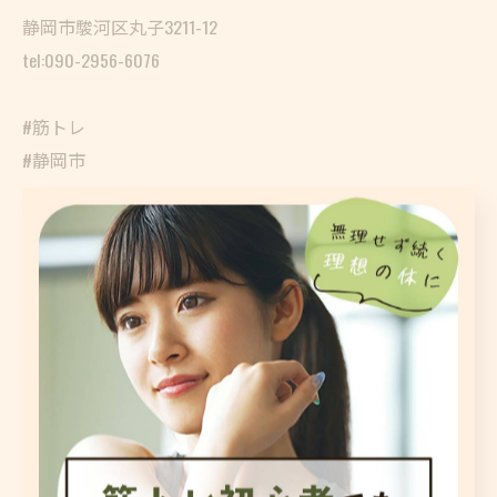
静岡市駿河区丸子3211-12
tel:090-2956-6076
#筋トレ
#静岡市
静岡市で始める筋トレの習慣
筋トレ
< 前のページ
一覧に戻る
次のページ >
関連タグ